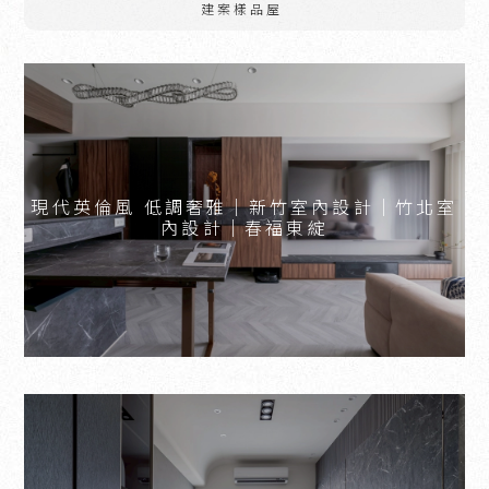
建案樣品屋
現代英倫風 低調奢雅｜新竹室內設計｜竹北室
內設計｜春福東綻