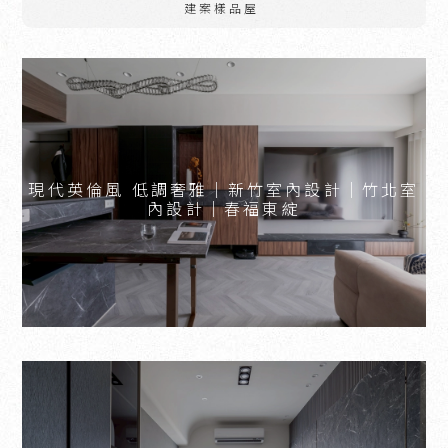
建案樣品屋
現代英倫風 低調奢雅｜新竹室內設計｜竹北室
內設計｜春福東綻