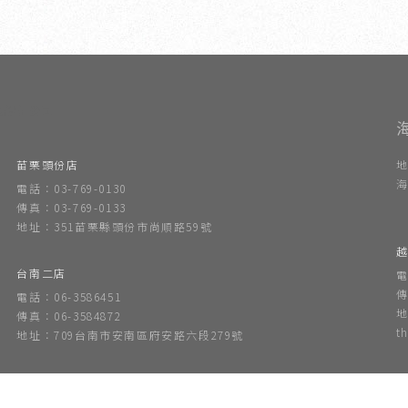
內設計公司
苗栗頭份店
地
海
電話：03-769-0130
傳真：03-769-0133
地址：351苗栗縣頭份市尚順路59號
越
台南二店
電
傳
電話：06-3586451
地
傳真：06-3584872
t
地址：709台南市安南區府安路六段279號