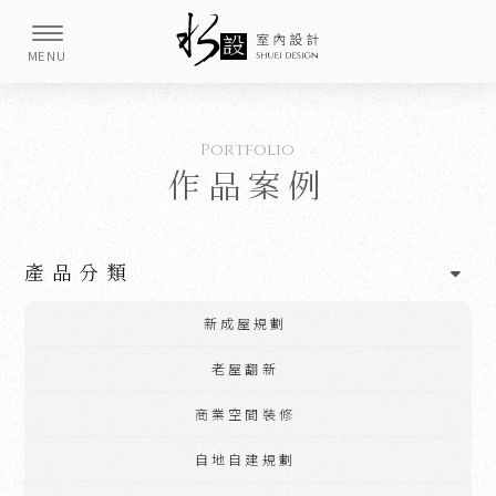
作品案例
產品分類
新成屋規劃
老屋翻新
商業空間裝修
自地自建規劃