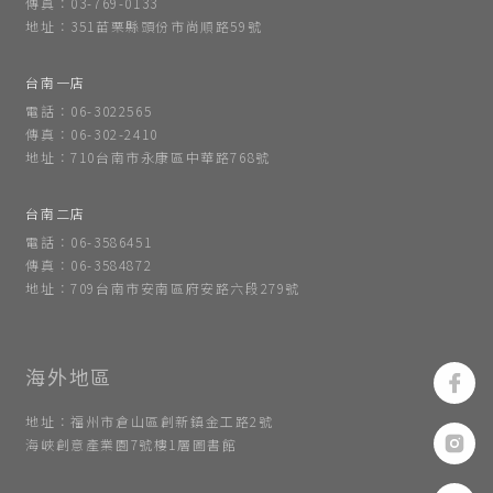
傳真：03-769-0133
地址：351苗栗縣頭份市尚順路59號
台南一店
電話：06-3022565
傳真：06-302-2410
地址：710台南市永康區中華路768號
台南二店
電話：06-3586451
傳真：06-3584872
地址：709台南市安南區府安路六段279號
地址：福州市倉山區創新鎮金工路2號
海峽創意產業園7號樓1層圖書館