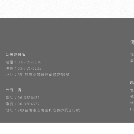
內設計公司
苗栗頭份店
地
海
電話：03-769-0130
傳真：03-769-0133
地址：351苗栗縣頭份市尚順路59號
越
台南二店
電
傳
電話：06-3586451
地
傳真：06-3584872
t
地址：709台南市安南區府安路六段279號