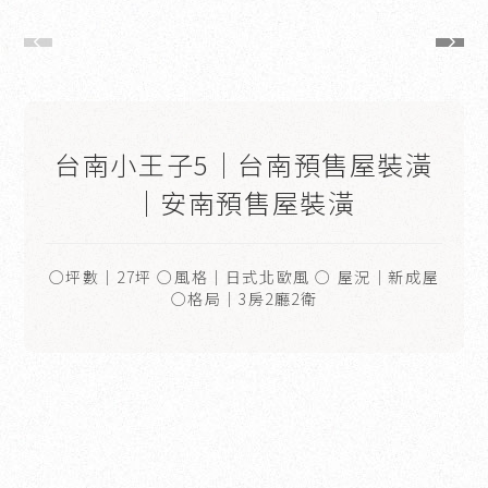
台南小王子5｜台南預售屋裝潢
｜安南預售屋裝潢
○坪數｜27坪 ○風格｜日式北歐風 ○ 屋況｜新成屋
○格局｜3房2廳2衛