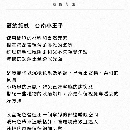
商品資訊
簡約質感｜台南小王子
使用簡單的材料和自然元素
相互搭配表現溫柔優雅的氣質
紋理鮮明使氛圍柔和又不失視覺焦點
流暢的動線更延續採光面
整體風格以沉穩色系為基調，呈現出安穩、柔和的
氛圍
小巧思的屏風，避免直達客廳的唐突感
搭配一些櫃物的收納設計，都是保留視覺穿透感的
好方法
臥室配色營造出一個寧靜的舒適睡眠空間
暖米色帶來溫暖恬靜，讓環境雅致且迷人
純粹的風味值得細細品嘗