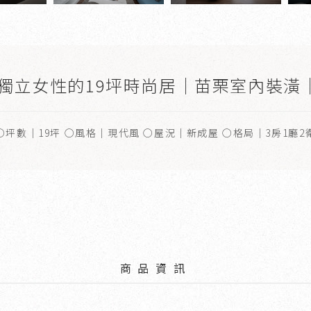
造獨立女性的19坪時尚居｜苗栗室內裝潢
○坪數｜19坪 ○風格｜現代風 ○屋況｜新成屋 ○格局｜3房1廳2
商品資訊