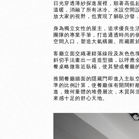
日光穿透薄紗探進屋裡，順著高低
溫暖，消融了所有冰冷。水設空間
放大家的視野，也實現了躺臥沙發
身為獨立女性的屋主，追求優良生
團隊的專業手筆，打造通透時尚的
空間入口，塑造大氣構圖。而藏匿
客廳立面交織著錯落線段及灰色色
斜切手法畫出一道造型牆，以呼應
餐桌略微靠近臥榻，使其變成餐廳
推開餐廳牆面的隱藏門即進入主臥
準的比例計算，使餐廳保有開闊軒
進，幾何量體的堆疊層次，木質與
來感十足的舒心天地。