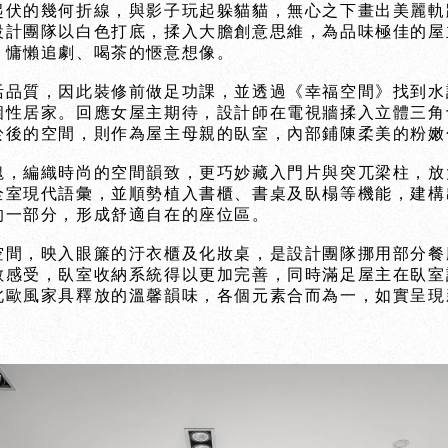
起伏的幾何折線，與影子玩起躲貓貓，無心之下畫出美麗軌
設計團隊以白色打底，揉入大膽創意思維，為品味極佳的屋
，慵懶追劇、喝茶的愜意想像。
活品質，因此裝修前做足功課，並透過《幸福空間》找到水
個性居家。回應女屋主期待，設計師在電視牆揉入立體三角
於後的空間，則作為屋主母親的臥室，內部鋪陳柔美的粉嫩
塊，編織時尚的空間韻致，更巧妙藏入門片與突兀梁柱，放
全室現代語彙，並順勢植入書櫃、書桌及臥榻等機能，建構
的一部分，形成舒適自在的座位區。
空間，映入眼簾的汙衣櫃及化妝桌，是設計團隊挪用部分餐
敞感受，臥室收納系統得以更加完善，同時滿足屋主在臥室
北歐風家具釋放的溫馨韻味，各個元素合而為一，如實呈現