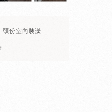
｜頭份室內裝潢
衛