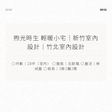
煦光時生 輕暖小宅｜新竹室內
設計｜竹北室內設計
○坪數｜28坪（室內） ○風格｜北歐風 ○屋況｜新
成屋 ○格局｜3房2廳2衛