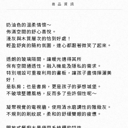
商品資訊
奶油色的溫柔情懷～
佈滿空間的舒心喜悅。
淺灰與木質層次的恰到好處！
輕盈舒爽的簡約氛圍，連心都跟著微笑了起來。
透朗的玻璃隔間，讓暖光適得其所
保有空間通透性，融入機能及隱私的需求。
特別增設可重複利用的畫板，讓孩子盡情揮灑美
好！
是臥房；也是書房，更是孩子的夢想城堡。
不破壞整體風格，反而多了些許個性呢～
凝聚視覺的電視牆，使用清水磨調性的雅緻灰。
不規則的刷紋感，柔和的舒緩雙眼的疲憊。
開放式餐廚大量使用系統櫃的特性