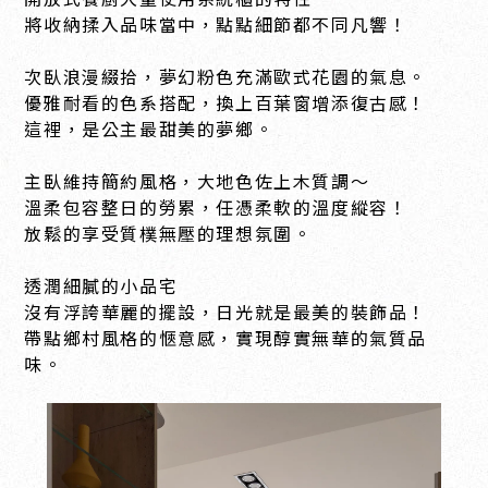
將收納揉入品味當中，點點細節都不同凡響！
次臥浪漫綴拾，夢幻粉色充滿歐式花園的氣息。
優雅耐看的色系搭配，換上百葉窗增添復古感！
這裡，是公主最甜美的夢鄉。
主臥維持簡約風格，大地色佐上木質調～
溫柔包容整日的勞累，任憑柔軟的溫度縱容！
放鬆的享受質樸無壓的理想氛圍。
透潤細膩的小品宅
沒有浮誇華麗的擺設，日光就是最美的裝飾品！
帶點鄉村風格的愜意感，實現醇實無華的氣質品
味。