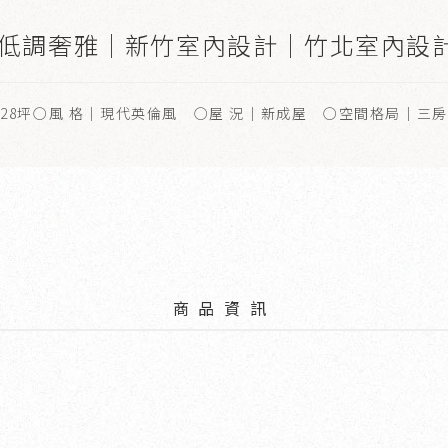
 低調奢雅｜新竹室內設計｜竹北室內設
28坪○風 格｜現代英倫風 ○屋 況｜新成屋 ○空間格局｜三
商品資訊