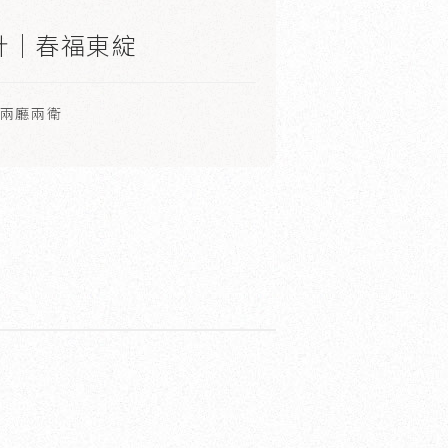
計｜春福東綻
房兩廳兩衛