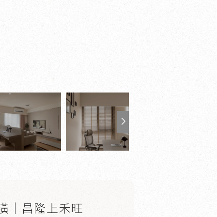
潢｜昌隆上禾旺