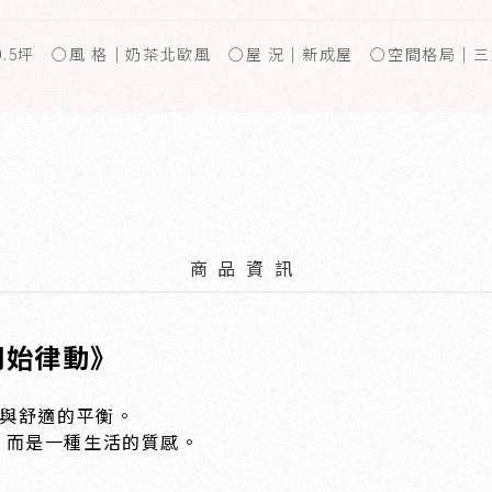
0.5坪 ○風 格｜奶茶北歐風 ○屋 況｜新成屋 ○空間格局｜
商品資訊
開始律動》
注與舒適的平衡。
，而是一種生活的質感。