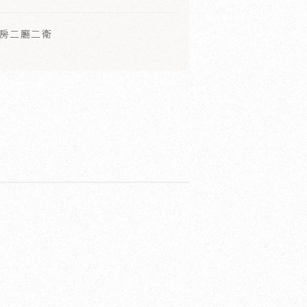
三房二廳二衛